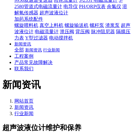
9950双通道变送器
转轮流量计
3-2551 电磁流量计
3-
2580管道式电磁流量计
电导仪
PH/ORP仪表
余氯仪
溶
解氧传感器
超声波液位计
加药系统配件
螺旋喂料机
真空上料机
螺旋输送机
螺杆泵
渣浆泵
超声
波液位计
电磁流量计
泄压阀
背压阀
脉冲阻尼器
隔膜压
力表
Y型过滤器
电动搅拌机
新闻资讯
全部
新闻资讯
行业新闻
工程案例
产品常见故障解决
联系我们
新闻资讯
网站首页
新闻资讯
行业新闻
超声波液位计维护和保养