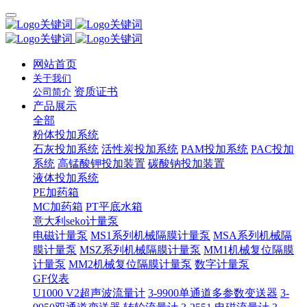
网站首页
关于我们
资质证书
公司简介
产品展示
全部
粉体投加系统
石灰投加系统
活性炭投加系统
PAM投加系统
PAC投加
系统
高锰酸钾投加装置
碳酸钠投加装置
液体投加系统
PE加药箱
MC加药箱
PT平底水箱
意大利seko计量泵
电磁计量泵
MS1系列机械隔膜计量泵
MSA系列机械隔
膜计量泵
MSZ系列机械隔膜计量泵
MM1机械复位隔膜
计量泵
MM2机械复位隔膜计量泵
数字计量泵
GF仪表
U1000 V2超声波流量计
3-9900单通道多参数变送器
3-