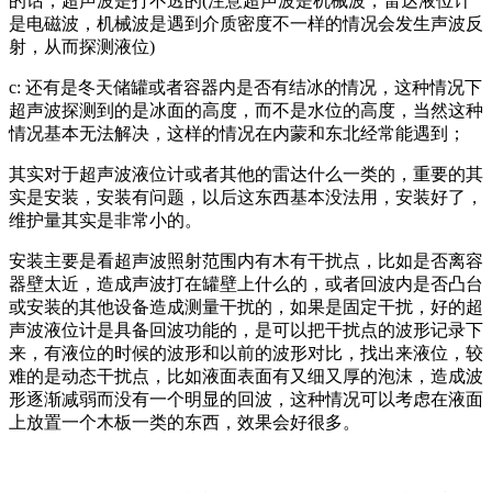
的话，超声波是打不透的(注意超声波是机械波，雷达液位计
是电磁波，机械波是遇到介质密度不一样的情况会发生声波反
射，从而探测液位)
c: 还有是冬天储罐或者容器内是否有结冰的情况，这种情况下
超声波探测到的是冰面的高度，而不是水位的高度，当然这种
情况基本无法解决，这样的情况在内蒙和东北经常能遇到；
其实对于超声波液位计或者其他的雷达什么一类的，重要的其
实是安装，安装有问题，以后这东西基本没法用，安装好了，
维护量其实是非常小的。
安装主要是看超声波照射范围内有木有干扰点，比如是否离容
器壁太近，造成声波打在罐壁上什么的，或者回波内是否凸台
或安装的其他设备造成测量干扰的，如果是固定干扰，好的超
声波液位计是具备回波功能的，是可以把干扰点的波形记录下
来，有液位的时候的波形和以前的波形对比，找出来液位，较
难的是动态干扰点，比如液面表面有又细又厚的泡沫，造成波
形逐渐减弱而没有一个明显的回波，这种情况可以考虑在液面
上放置一个木板一类的东西，效果会好很多。