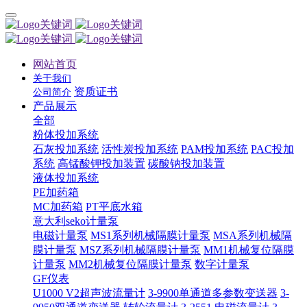
网站首页
关于我们
资质证书
公司简介
产品展示
全部
粉体投加系统
石灰投加系统
活性炭投加系统
PAM投加系统
PAC投加
系统
高锰酸钾投加装置
碳酸钠投加装置
液体投加系统
PE加药箱
MC加药箱
PT平底水箱
意大利seko计量泵
电磁计量泵
MS1系列机械隔膜计量泵
MSA系列机械隔
膜计量泵
MSZ系列机械隔膜计量泵
MM1机械复位隔膜
计量泵
MM2机械复位隔膜计量泵
数字计量泵
GF仪表
U1000 V2超声波流量计
3-9900单通道多参数变送器
3-