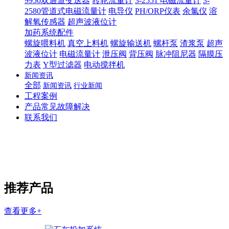
9950双通道变送器
转轮流量计
3-2551 电磁流量计
3-
2580管道式电磁流量计
电导仪
PH/ORP仪表
余氯仪
溶
解氧传感器
超声波液位计
加药系统配件
螺旋喂料机
真空上料机
螺旋输送机
螺杆泵
渣浆泵
超声
波液位计
电磁流量计
泄压阀
背压阀
脉冲阻尼器
隔膜压
力表
Y型过滤器
电动搅拌机
新闻资讯
全部
新闻资讯
行业新闻
工程案例
产品常见故障解决
联系我们
推荐产品
查看更多+