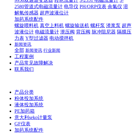
9950双通道变送器
转轮流量计
3-2551 电磁流量计
3-
2580管道式电磁流量计
电导仪
PH/ORP仪表
余氯仪
溶
解氧传感器
超声波液位计
加药系统配件
螺旋喂料机
真空上料机
螺旋输送机
螺杆泵
渣浆泵
超声
波液位计
电磁流量计
泄压阀
背压阀
脉冲阻尼器
隔膜压
力表
Y型过滤器
电动搅拌机
新闻资讯
全部
新闻资讯
行业新闻
工程案例
产品常见故障解决
联系我们
产品分类
粉体投加系统
液体投加系统
PE加药箱
意大利seko计量泵
GF仪表
加药系统配件