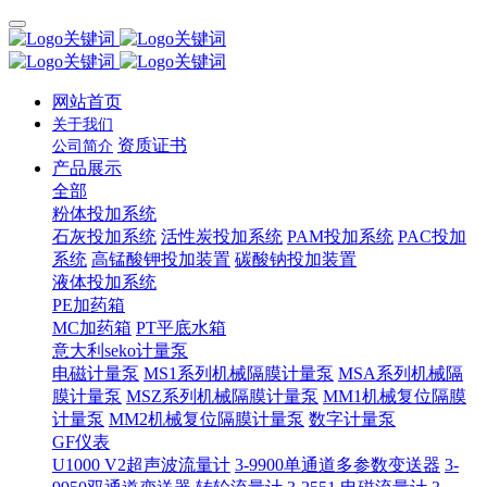
网站首页
关于我们
资质证书
公司简介
产品展示
全部
粉体投加系统
石灰投加系统
活性炭投加系统
PAM投加系统
PAC投加
系统
高锰酸钾投加装置
碳酸钠投加装置
液体投加系统
PE加药箱
MC加药箱
PT平底水箱
意大利seko计量泵
电磁计量泵
MS1系列机械隔膜计量泵
MSA系列机械隔
膜计量泵
MSZ系列机械隔膜计量泵
MM1机械复位隔膜
计量泵
MM2机械复位隔膜计量泵
数字计量泵
GF仪表
U1000 V2超声波流量计
3-9900单通道多参数变送器
3-