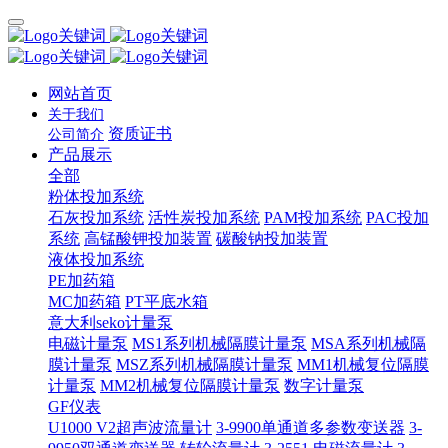
网站首页
关于我们
资质证书
公司简介
产品展示
全部
粉体投加系统
石灰投加系统
活性炭投加系统
PAM投加系统
PAC投加
系统
高锰酸钾投加装置
碳酸钠投加装置
液体投加系统
PE加药箱
MC加药箱
PT平底水箱
意大利seko计量泵
电磁计量泵
MS1系列机械隔膜计量泵
MSA系列机械隔
膜计量泵
MSZ系列机械隔膜计量泵
MM1机械复位隔膜
计量泵
MM2机械复位隔膜计量泵
数字计量泵
GF仪表
U1000 V2超声波流量计
3-9900单通道多参数变送器
3-