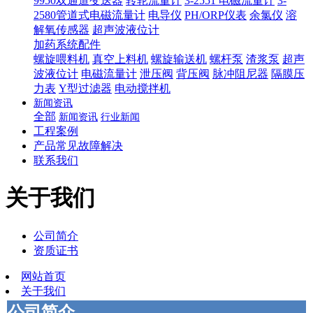
9950双通道变送器
转轮流量计
3-2551 电磁流量计
3-
2580管道式电磁流量计
电导仪
PH/ORP仪表
余氯仪
溶
解氧传感器
超声波液位计
加药系统配件
螺旋喂料机
真空上料机
螺旋输送机
螺杆泵
渣浆泵
超声
波液位计
电磁流量计
泄压阀
背压阀
脉冲阻尼器
隔膜压
力表
Y型过滤器
电动搅拌机
新闻资讯
全部
新闻资讯
行业新闻
工程案例
产品常见故障解决
联系我们
关于我们
公司简介
资质证书
网站首页
关于我们
公司简介